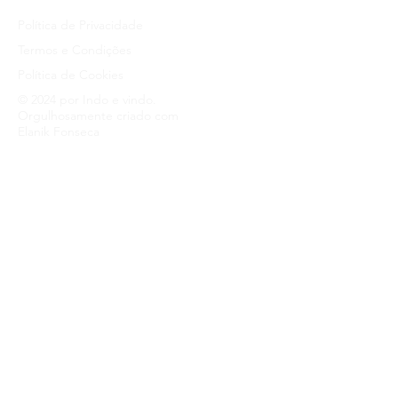
uma política de envio é uma ótima 
compras com segurança.
maneira de estabelecer confiança e 
Política de Privacidade
garantir compras com segurança.
Termos e Condições
Política de Cookies
© 2024 por Indo e vindo.
Orgulhosamente criado com
Elanik Fonseca